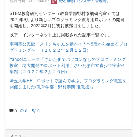
投稿日時 : 2022/04/10
野村泰朗（システム管理者）
STEM教育研究センター（教育学部野村泰朗研究室）では、
2021年9月より新しいプログラミング教育用ロボットの開発
を開始し、2022年2月に初お披露目をしました。
以下、インターネット上に掲載された記事一覧です。
南朝霞公民館「メリンちゃんを動かそう〜5歳から始めるプロ
グラミング〜」（２０２２年２月１２日）
Yahoo!ニュース「さいたまでパソコンなしのプログラミング
教室 埼大開発のロボット利用」さいたま市立青少年宇宙科
学館（２０２２年２月２０日）
埼玉大学HP「ロボットで遊んで学ぶ、プログラミング教室を
開催しました(教育学部 野村泰朗 准教授)」
0
0
0
メニュー