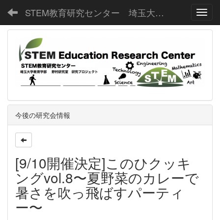
STEM教育研究センター 埼玉大学教育学部野村研究室
Toggl
今後の研究会情報
[9/10開催決定]このひクッキ
ングvol.8〜夏野菜のカレーで
暑さを吹っ飛ばすパーティ
ー〜