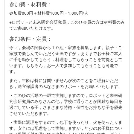
参加費・材料費：
参加費800円＋材料費1000円＝1,800円/人
※ロボットと未来研究会研究員，このひ会員の方は材料費のみ
でご参加いただけます。
参加条件・定員：
今回，会場の関係から１０組・家族を募集します。親子・ご
家族で楽しんでいただく企画ですが，あくまでお子様ご本人
に手を動かしてもらう，料理をしてもらうことを前提として
います。もちろん，お一人で参加してもらうことも可能で
す。
また，年齢は特には問いませんが次のことをご理解いただ
き，適宜保護者のみなさまのサポートをお願いいたします。
・このひの活動の一環で実施しますので，ロボットと未来研
究会研究員のみなさんの他，学校に通うことが困難な毎日を
過ごしている子，さまざまな特徴・個性をお持ちな子を優先
させていただきます。
・実際に調理をするので，包丁を使ったり，火を使ったりま
す。安全には配慮をして実施しますが，年少のお子様につい