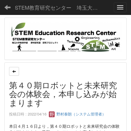
STEM教育研究センター 埼玉大学教育学部野村研究室
Toggl
第４０期ロボットと未来研究
会の体験会，本申し込みが始
まります
投稿日時 : 2022/04/16
野村泰朗（システム管理者）
本日４月１６日より，第４０期ロボットと未来研究会の体験