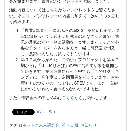
会が始まります。最新のパンフレットも完成しました。
活動内容については
こちら
からパンフレットをご覧くださ
い。今回は，パンフレットの内容に加えて，次の２つを新し
く始めます。
「農業xロボット ロボみらの庭2.0」を開始します。見
沼に畑を借りて，週末，研究員のみなさんと畑で，地
元の農家の方と一緒に活動をします。また，そこで必
要なテクノロジーをみなさんと一緒に研究室で開発
し，農家の人たちに試してもらいます。
第３９期から始めた「
このひ
」プロジェクトを第４０
期からは「STEMひろば」の中に含めて活動を展開し
ていきます。第３９期に行った中でも「このひクッキ
ング」は，今年度は，定期開催を考えています。お料
理もものづくりの一つでありSTEMです。また，単純
においしいものを食べるのはいいですよね。
また，体験会への申し込みは
こちら
からお願いします。
2
0
タグ
ロボットと未来研究会
第４０期
お知らせ