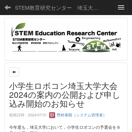
STEM教育研究センター 埼玉大学教育学部野村研究室
Toggl
小学生ロボコン埼玉大学大会
2024の案内の公開および申し
込み開始のお知らせ
投稿日時 : 2024/07/31
野村泰朗（システム管理者）
今年度も，埼玉大学において，小学生ロボコンの予選会を８