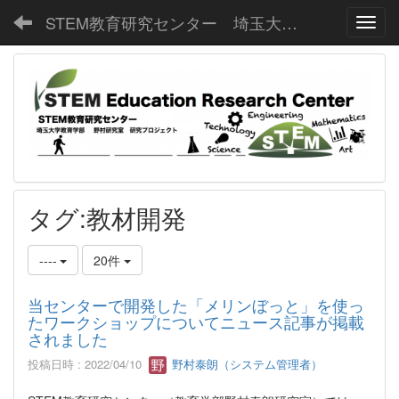
STEM教育研究センター 埼玉大学教育学部野村研究室
Toggl
タグ:教材開発
----
20件
当センターで開発した「メリンぼっと」を使っ
たワークショップについてニュース記事が掲載
されました
投稿日時 : 2022/04/10
野村泰朗（システム管理者）