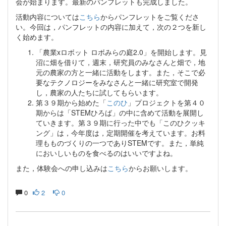
会が始まります。最新のパンフレットも完成しました。
活動内容については
こちら
からパンフレットをご覧くださ
い。今回は，パンフレットの内容に加えて，次の２つを新し
く始めます。
「農業xロボット ロボみらの庭2.0」を開始します。見
沼に畑を借りて，週末，研究員のみなさんと畑で，地
元の農家の方と一緒に活動をします。また，そこで必
要なテクノロジーをみなさんと一緒に研究室で開発
し，農家の人たちに試してもらいます。
第３９期から始めた「
このひ
」プロジェクトを第４０
期からは「STEMひろば」の中に含めて活動を展開し
ていきます。第３９期に行った中でも「このひクッキ
ング」は，今年度は，定期開催を考えています。お料
理もものづくりの一つでありSTEMです。また，単純
においしいものを食べるのはいいですよね。
また，体験会への申し込みは
こちら
からお願いします。
0
2
0