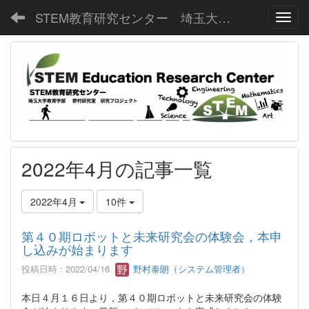
STEM教育研究センター 埼玉大学教育学部野村研究室
Toggl
2022年4月の記事一覧
2022年4月
10件
第４０期ロボットと未来研究会の体験会，本申
し込みが始まります
投稿日時 : 2022/04/16
野村泰朗（システム管理者）
本日４月１６日より，第４０期ロボットと未来研究会の体験