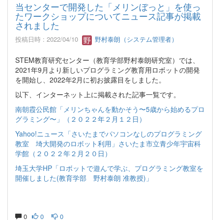
当センターで開発した「メリンぼっと」を使っ
たワークショップについてニュース記事が掲載
されました
投稿日時 : 2022/04/10
野村泰朗（システム管理者）
STEM教育研究センター（教育学部野村泰朗研究室）では、
2021年9月より新しいプログラミング教育用ロボットの開発
を開始し、2022年2月に初お披露目をしました。
以下、インターネット上に掲載された記事一覧です。
南朝霞公民館「メリンちゃんを動かそう〜5歳から始めるプロ
グラミング〜」（２０２２年２月１２日）
Yahoo!ニュース「さいたまでパソコンなしのプログラミング
教室 埼大開発のロボット利用」さいたま市立青少年宇宙科
学館（２０２２年２月２０日）
埼玉大学HP「ロボットで遊んで学ぶ、プログラミング教室を
開催しました(教育学部 野村泰朗 准教授)」
0
0
0