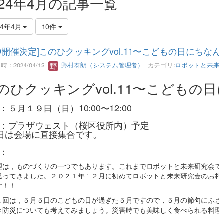
024年4月の記事一覧
24年4月
10件
/19開催決定]このひクッキングvol.11〜こどもの日に
 : 2024/04/13
野村泰朗（システム管理者）
カテゴリ:
ロボットと未
のひクッキングvol.11〜こどもの
：５月１９日（日）10:00〜12:00
：プラザウェスト（桜区役所内）予定
日は会場に直接集合です。
：
理は，ものづくりの一つでもあります。これまでロボットと未来研究会
思ってきました。２０２１年１２月に初めてロボットと未来研究会のお
す！！
１回は，５月５日のこどもの日が過ぎた５月ですので，５月の節句にふ
き防災についても考えてみましょう。災害時でも美味しく食べられる料理