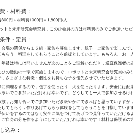
！
費・材料費：
800円＋材料費1000円＝1,800円/人
ボットと未来研究会研究員，このひ会員の方は材料費のみでご参加いただ
条件・定員：
，会場の関係から
１５組
・家族を募集します。親子・ご家族で楽しんで
てもらう，料理をしてもらうことを前提としています。もちろん，お一
，年齢は特には問いませんが次のことをご理解いただき，適宜保護者の
のひの活動の一環で実施しますので，ロボットと未来研究会研究員のみ
子，さまざまな特徴・個性をお持ちな子を優先させていただきます。
際に調理をするので，包丁を使ったり，火を使ったります。安全には配
き添いでご参加いただければ幸いです。どうしても一人で参加させるけ
家族，お知り合いでご参加いただき賑やかにできればと思っていますが
をしてもらう，作りあげてもらう体験をしてもらうことを目指していま
手伝いをするのではなく安全に気をつけてあげつつ見守っていただける
，ご自身の分を作るようにしていただければ幸いです！材料は保護者の
し込み：