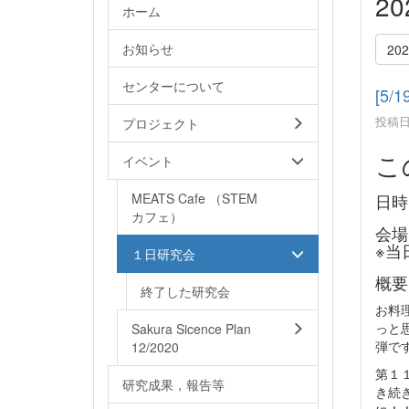
2
ホーム
お知らせ
20
センターについて
[5
投稿日時
プロジェクト
こ
イベント
日時
MEATS Cafe （STEM
カフェ）
会場
※当
１日研究会
概要
終了した研究会
お料
っと
Sakura Sicence Plan
弾で
12/2020
第１
研究成果，報告等
き続