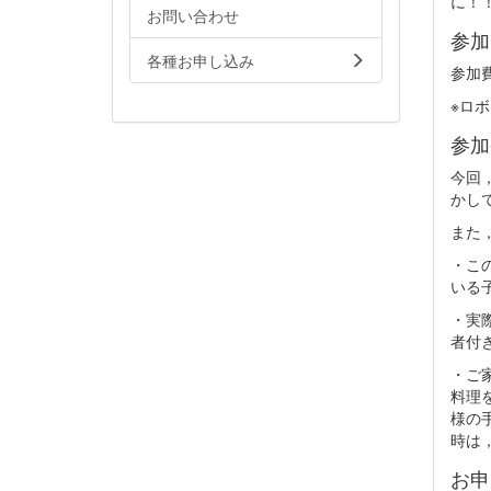
に！
お問い合わせ
参加
各種お申し込み
参加費
※ロ
参加
今回
かし
また
・こ
いる
・実
者付
・ご
料理
様の
時は
お申