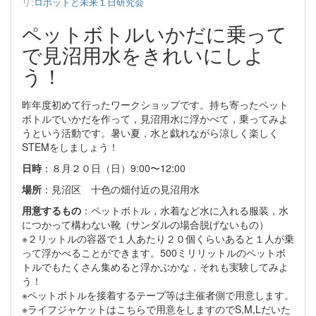
リ:
ロボットと未来１日研究会
ペットボトルいかだに乗って
で見沼用水をきれいにしよ
う！
昨年度初めて行ったワークショップです。持ち寄ったペット
ボトルでいかだを作って，見沼用水に浮かべて，乗ってみよ
うという活動です。暑い夏，水と戯れながら涼しく楽しく
STEMをしましょう！
日時
：８月２０日（日）9:00〜12:00
場所
：見沼区 十色の畑付近の見沼用水
用意するもの
：ペットボトル，水着など水に入れる服装，水
につかって構わない靴（サンダルの場合脱げないもの）
※２リットルの容器で１人あたり２０個くらいあると１人が乗
って浮かべることができます。500ミリリットルのペットボ
トルでもたくさん集めると浮かぶかな，それも実験してみよ
う！
※ペットボトルを接着するテープ等は主催者側で用意します。
※ライフジャケットはこちらで用意をしますのでS,M,Lだいた