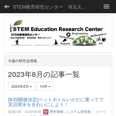
STEM教育研究センター 埼玉大学教育学部野村研究室
Toggl
今後の研究会情報
2023年8月の記事一覧
2023年8月
10件
[8/20開催決定]ペットボトルいかだに乗ってで
見沼用水をきれいにしよう！
投稿日時 : 2023/08/05
野村泰朗（システム管理者）
カテゴ