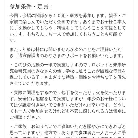
参加条件・定員：
今回，会場の関係から１０組・家族を募集します。親子・ご
家族で楽しんでいただく企画ですが，あくまでお子様ご本人
に手を動かしてもらう，料理をしてもらうことを前提として
います。もちろん，お一人で参加してもらうことも可能で
す。
また，年齢は特には問いませんが次のことをご理解いただ
き，適宜保護者のみなさまのサポートをお願いいたします。
・このひの活動の一環で実施しますので，ロボットと未来研
究会研究員のみなさんの他，学校に通うことが困難な毎日を
過ごしている子，さまざまな特徴・個性をお持ちな子を優先
させていただきます。
・実際に調理をするので，包丁を使ったり，火を使ったりま
す。安全には配慮をして実施しますが，年少のお子様につい
ては保護者付き添いでご参加いただければ幸いです。どうし
ても一人で参加させるけれども不安に感じられる方は個別に
ご相談ください。
・ご家族，お知り合いでご参加いただき賑やかにできればと
思っていますが，他方で，あくまで参加者お一人お一人に手