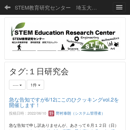
STEM教育研究センター 埼玉大学教育学部野村研究室
Toggl
タグ:１日研究会
----
1件
急な告知ですが6/12にこのひクッキングvol.2を
開催します！
投稿日時 : 2022/06/10
野村泰朗（システム管理者）
急な告知で申し訳ありませんが、あさって６月１２日（日）