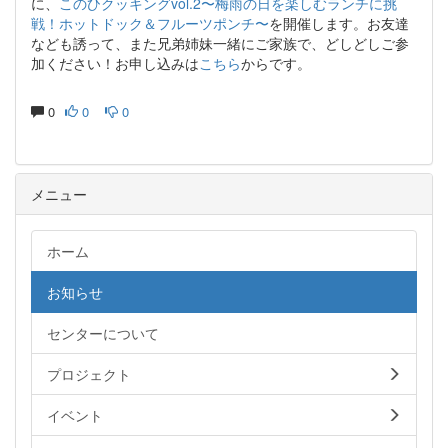
に、
このひクッキングvol.2〜梅雨の日を楽しむランチに挑
戦！ホットドック＆フルーツポンチ〜
を開催します。お友達
なども誘って、また兄弟姉妹一緒にご家族で、どしどしご参
加ください！お申し込みは
こちら
からです。
0
0
0
メニュー
ホーム
お知らせ
センターについて
プロジェクト
イベント