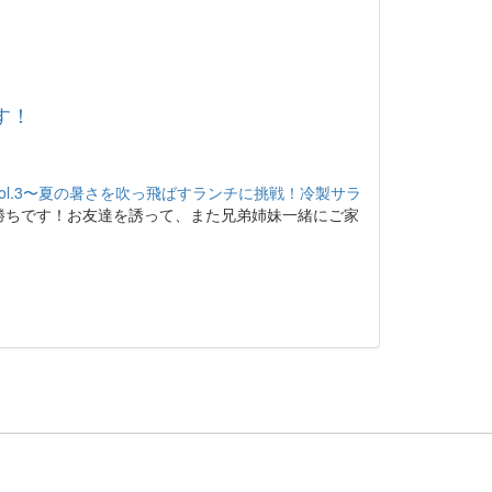
す！
ol.3〜夏の暑さを吹っ飛ばすランチに挑戦！冷製サラ
勝ちです！お友達を誘って、また兄弟姉妹一緒にご家