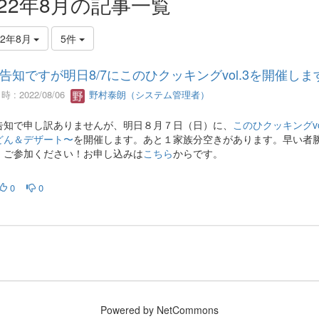
022年8月の記事一覧
22年8月
5件
告知ですが明日8/7にこのひクッキングvol.3を開催しま
 : 2022/08/06
野村泰朗（システム管理者）
告知で申し訳ありませんが、明日８月７日（日）に、
このひクッキングv
どん＆デザート〜
を開催します。あと１家族分空きがあります。早い者
、ご参加ください！お申し込みは
こちら
からです。
0
0
Powered by NetCommons