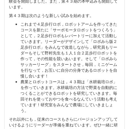
験会を開始しました。また，第４３期の本申込みも開始して
います。
第４３期は次のような新しい試みを始めます。
これまで４足歩行ロボ，ロボットアームを作ってきた
コースを新たに「サーボモータロボットをつくろう」
として，２足歩行ロボもレパートリーに加えて活動し
ていきます。リーダーがデザインして「ロボみら版２
足歩行ロボ」をみんなで改造しながら，研究員もリー
ダーもそして野村先生も１人１台２足歩行ロボットを
作って，その性能を競いあいます。そして「ロボみら
サッカーリーグ」をスタートさせ，毎回，ミニゲーム
を行なって，お互いに自分の分身であるロボットを自
慢し合います！
農業とロボットコースは，４３期は「水耕栽培ロボ」
を作っていきます。水耕栽培の方法で野菜を自動的に
つくることができるロボットを研究していきます。毎
回それを使っておやつを食べるなんていう活動も考え
ています！研究室をみんなで農場にしていきましょ
う。
それ以外にも，従来のコースもさらにバージョンアップして
いけるようにリーダーが準備を重ねています。ぜひ一緒に研