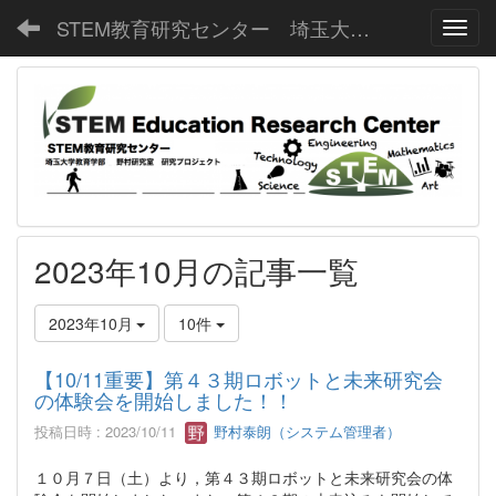
STEM教育研究センター 埼玉大学教育学部野村研究室
Toggl
2023年10月の記事一覧
2023年10月
10件
【10/11重要】第４３期ロボットと未来研究会
の体験会を開始しました！！
投稿日時 : 2023/10/11
野村泰朗（システム管理者）
１０月７日（土）より，第４３期ロボットと未来研究会の体