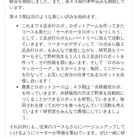
験会を開始しました。また，第４３期の本申込みも開始して
います。
第４３期は次のような新しい試みを始めます。
これまで４足歩行ロボ，ロボットアームを作ってきた
コースを新たに「サーボモータロボットをつくろう」
として，２足歩行ロボもレパートリーに加えて活動し
ていきます。リーダーがデザインして「ロボみら版２
足歩行ロボ」をみんなで改造しながら，研究員もリー
ダーもそして野村先生も１人１台２足歩行ロボットを
作って，その性能を競いあいます。そして「ロボみら
サッカーリーグ」をスタートさせ，毎回，ミニゲーム
を行なって，お互いに自分の分身であるロボットを自
慢し合います！
農業とロボットコースは，４３期は「水耕栽培ロボ」
を作っていきます。水耕栽培の方法で野菜を自動的に
つくることができるロボットを研究していきます。毎
回それを使っておやつを食べるなんていう活動も考え
ています！研究室をみんなで農場にしていきましょ
う。
それ以外にも，従来のコースもさらにバージョンアップして
いけるようにリーダーが準備を重ねています。ぜひ一緒に研