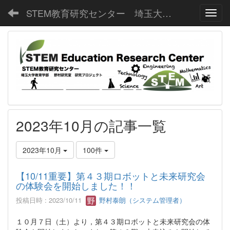
STEM教育研究センター 埼玉大学教育学部野村研究室
Toggl
2023年10月の記事一覧
2023年10月
100件
【10/11重要】第４３期ロボットと未来研究会
の体験会を開始しました！！
投稿日時 : 2023/10/11
野村泰朗（システム管理者）
１０月７日（土）より，第４３期ロボットと未来研究会の体