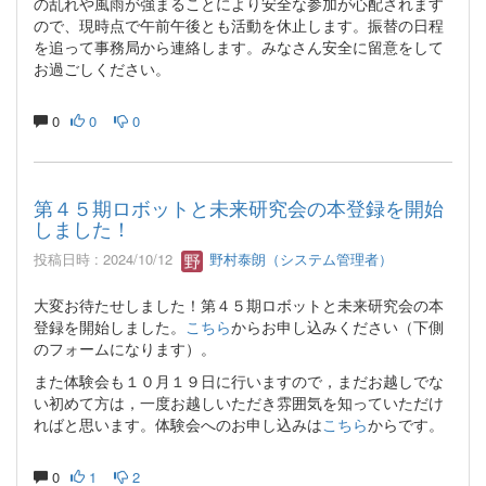
の乱れや風雨が強まることにより安全な参加が心配されます
ので、現時点で午前午後とも活動を休止します。振替の日程
を追って事務局から連絡します。みなさん安全に留意をして
お過ごしください。
0
0
0
第４５期ロボットと未来研究会の本登録を開始
しました！
投稿日時 : 2024/10/12
野村泰朗（システム管理者）
大変お待たせしました！第４５期ロボットと未来研究会の本
登録を開始しました。
こちら
からお申し込みください（下側
のフォームになります）。
また体験会も１０月１９日に行いますので，まだお越しでな
い初めて方は，一度お越しいただき雰囲気を知っていただけ
ればと思います。体験会へのお申し込みは
こちら
からです。
0
1
2