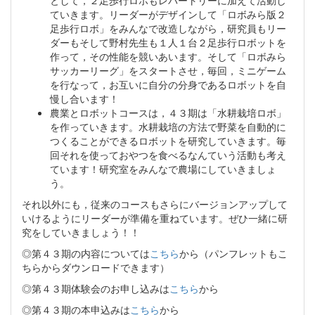
ていきます。リーダーがデザインして「ロボみら版２
足歩行ロボ」をみんなで改造しながら，研究員もリー
ダーもそして野村先生も１人１台２足歩行ロボットを
作って，その性能を競いあいます。そして「ロボみら
サッカーリーグ」をスタートさせ，毎回，ミニゲーム
を行なって，お互いに自分の分身であるロボットを自
慢し合います！
農業とロボットコースは，４３期は「水耕栽培ロボ」
を作っていきます。水耕栽培の方法で野菜を自動的に
つくることができるロボットを研究していきます。毎
回それを使っておやつを食べるなんていう活動も考え
ています！研究室をみんなで農場にしていきましょ
う。
それ以外にも，従来のコースもさらにバージョンアップして
いけるようにリーダーが準備を重ねています。ぜひ一緒に研
究をしていきましょう！！
◎第４３期の内容については
こちら
から（パンフレットもこ
ちらからダウンロードできます）
◎第４３期体験会のお申し込みは
こちら
から
◎第４３期の本申込みは
こちら
から