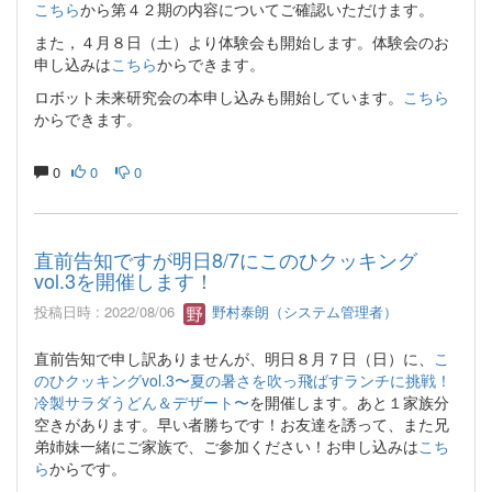
こちら
から第４２期の内容についてご確認いただけます。
また，４月８日（土）より体験会も開始します。体験会のお
申し込みは
こちら
からできます。
ロボット未来研究会の本申し込みも開始しています。
こちら
からできます。
0
0
0
直前告知ですが明日8/7にこのひクッキング
vol.3を開催します！
投稿日時 : 2022/08/06
野村泰朗（システム管理者）
直前告知で申し訳ありませんが、明日８月７日（日）に、
こ
のひクッキングvol.3〜夏の暑さを吹っ飛ばすランチに挑戦！
冷製サラダうどん＆デザート〜
を開催します。あと１家族分
空きがあります。早い者勝ちです！お友達を誘って、また兄
弟姉妹一緒にご家族で、ご参加ください！お申し込みは
こち
ら
からです。