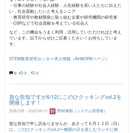
・仕事の経験や社会人経験，人生経験を若い人たちに伝えた
い，社会貢献したいと考えるシニア
・教育研究や教材開発に取り組む企業や研究機関の研究者
・CSRなどで社会貢献を考えている社会人
など，この機会をうまく利用，活用していただければと考え
ています。以下からぜひご応募ください！お待ちしていま
す。
STEM教育研究センター求人情報（AirWORKページ）
0
0
0
急な告知ですが6/12にこのひクッキングvol.2を
開催します！
投稿日時 : 2022/06/10
野村泰朗（システム管理者）
急な告知で申し訳ありませんが、あさって６月１２日（日）
に、
このひクッキングvol.2〜梅雨の日を楽しむランチに挑