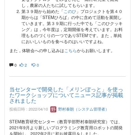
し，農家の人たちに試してもらいます。
第３９期から始めた「
このひ
」プロジェクトを第４０
期からは「STEMひろば」の中に含めて活動を展開し
ていきます。第３９期に行った中でも「このひクッキ
ング」は，今年度は，定期開催を考えています。お料
理もものづくりの一つでありSTEMです。また，単純
においしいものを食べるのはいいですよね。
また，体験会への申し込みは
こちら
からお願いします。
0
2
0
当センターで開発した「メリンぼっと」を使っ
たワークショップについてニュース記事が掲載
されました
投稿日時 : 2022/04/10
野村泰朗（システム管理者）
STEM教育研究センター（教育学部野村泰朗研究室）では、
2021年9月より新しいプログラミング教育用ロボットの開発
を開始し、2022年2月に初お披露目をしました。