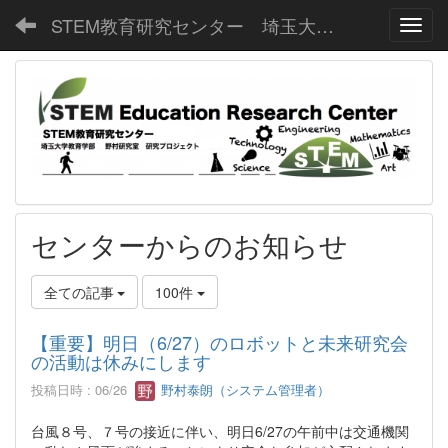
STEM教育研究センター 埼玉大学教育学部野村研究室
Toggl
センターからのお知らせ
全ての記事
100件
【重要】明日（6/27）のロボットと未来研究会
の活動は休みにします
投稿日時 : 06/26
野村泰朗（システム管理者）
台風８号、７号の接近に伴い、明日6/27の午前中は交通機関