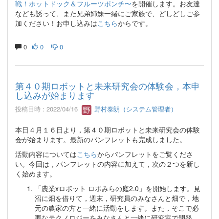
戦！ホットドック＆フルーツポンチ〜
を開催します。お友達
なども誘って、また兄弟姉妹一緒にご家族で、どしどしご参
加ください！お申し込みは
こちら
からです。
0
0
0
第４０期ロボットと未来研究会の体験会，本申
し込みが始まります
投稿日時 : 2022/04/16
野村泰朗（システム管理者）
本日４月１６日より，第４０期ロボットと未来研究会の体験
会が始まります。最新のパンフレットも完成しました。
活動内容については
こちら
からパンフレットをご覧くださ
い。今回は，パンフレットの内容に加えて，次の２つを新し
く始めます。
「農業xロボット ロボみらの庭2.0」を開始します。見
沼に畑を借りて，週末，研究員のみなさんと畑で，地
元の農家の方と一緒に活動をします。また，そこで必
要なテクノロジーをみなさんと一緒に研究室で開発