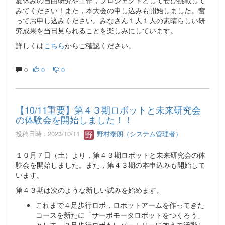
みてください！また，本大会の申し込みも開始しました。奮
ってお申し込みください。みなさん１人１人の素晴らしい研
究成果を当日見られることを楽しみにしています。
詳しくは
こちら
からご確認ください。
0
0
0
【10/11重要】第４３期ロボットと未来研究会
の体験会を開始しました！！
投稿日時 : 2023/10/11
野村泰朗（システム管理者）
１０月７日（土）より，第４３期ロボットと未来研究会の体
験会を開始しました。また，第４３期の本申込みも開始して
います。
第４３期は次のような新しい試みを始めます。
これまで４足歩行ロボ，ロボットアームを作ってきた
コースを新たに「サーボモータロボットをつくろう」
として，２足歩行ロボもレパートリーに加えて活動し