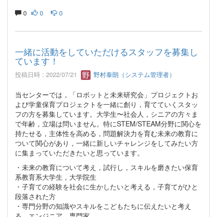
0
0
0
一緒に活動をしていただけるスタッフを募集し
ています！
投稿日時 : 2022/07/21
野村泰朗（システム管理者）
当センターでは，「ロボットと未来研究会」プロジェクトお
よび学童保育プロジェクトを一緒に創り，育てていくスタッ
フの方を募集しています。大学生〜社会人，シニアの方々ま
で年齢，立場は問いません。特にSTEM/STEAM分野に関心を
持たせる，主体性を高める，問題解決力を育む未来の教育に
ついて関心があり，一緒に新しいチャレンジをしてみたい方
に集まっていただきたいと思っています。
・未来の教育について考え，試行し，スキルを磨きたい保育
系教育系大学生，大学院生
・子育ての経験を社会に生かしたいと考える，子育てがひと
段落された方
・専門分野の知識やスキルをこどもたちに伝えたいと考え
る，エンジニア，専門家